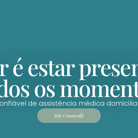
r é estar prese
dos os momen
onfiável de assistência médica domicilia
Fale Conosco