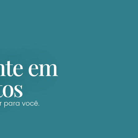
nte em
tos
r para você.